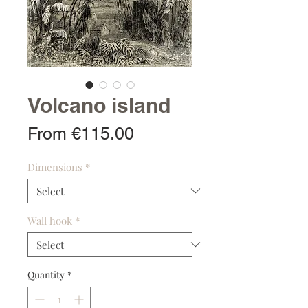
Volcano island
Sale
From
€115.00
Price
Dimensions
*
Wall hook
*
Quantity
*