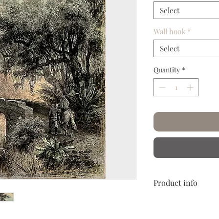
Select
Wall hook
*
Select
Quantity
*
Product info
Papier froissé et plis
Laissez-vous embarque