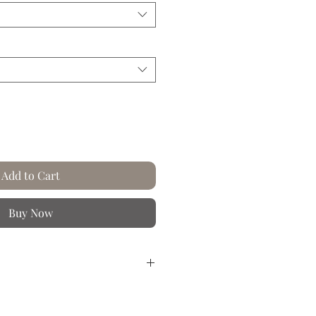
Add to Cart
Buy Now
sé à la main.
r dans les univers riches et