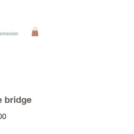
onnexion
e bridge
Sale
00
Price