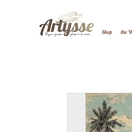
Shop
the 