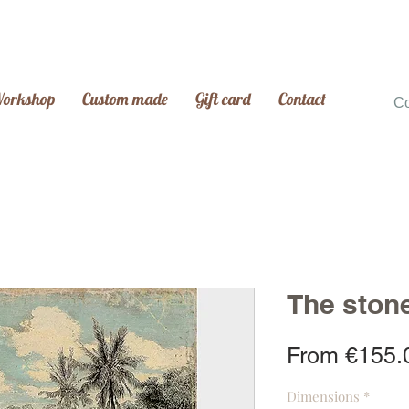
Workshop
Custom made
Gift card
Contact
C
The ston
From
€155.
Dimensions
*