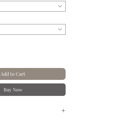
Add to Cart
Buy Now
sé à la main.
r dans les univers riches et