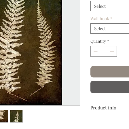
Select
Wall hook
*
Select
Quantity
*
Product info
Papier froissé et plis
Laissez-vous embarque