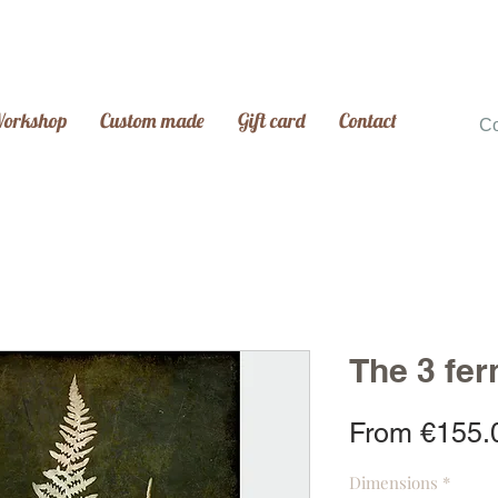
Workshop
Custom made
Gift card
Contact
C
The 3 fer
From
€155.
Dimensions
*